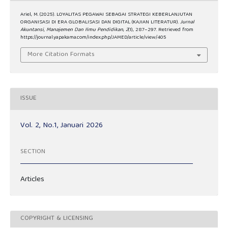
Ariel, M. (2025). LOYALITAS PEGAWAI SEBAGAI STRATEGI KEBERLANJUTAN
ORGANISASI DI ERA GLOBALISASI DAN DIGITAL (KAJIAN LITERATUR).
Jurnal
Akuntansi, Manajemen Dan Ilmu Pendidikan
,
2
(1), 287–297. Retrieved from
https://journal.yapakama.com/index.php/JAMED/article/view/405
More Citation Formats
ISSUE
Vol. 2, No.1, Januari 2026
SECTION
Articles
COPYRIGHT & LICENSING